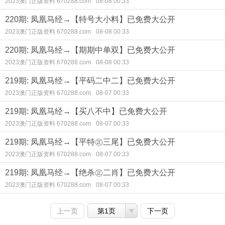
2023澳门正版资料 670288.com
08-08 00:33
220期: 凤凰马经→【特号大小料】已免费大公开
2023澳门正版资料 670288.com
08-08 00:33
220期: 凤凰马经→【期期中单双】已免费大公开
2023澳门正版资料 670288.com
08-08 00:33
219期: 凤凰马经→【平码二中二】已免费大公开
2023澳门正版资料 670288.com
08-07 00:33
219期: 凤凰马经→【买八不中】已免费大公开
2023澳门正版资料 670288.com
08-07 00:33
219期: 凤凰马经→【平特㊣三尾】已免费大公开
2023澳门正版资料 670288.com
08-07 00:33
219期: 凤凰马经→【绝杀㊣二肖】已免费大公开
2023澳门正版资料 670288.com
08-07 00:33
上一页
第1页
下一页