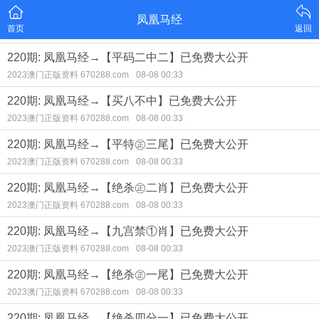
凤凰马经
首页
返回
220期: 凤凰马经→【平码二中二】已免费大公开
2023澳门正版资料 670288.com
08-08 00:33
220期: 凤凰马经→【买八不中】已免费大公开
2023澳门正版资料 670288.com
08-08 00:33
220期: 凤凰马经→【平特㊣三尾】已免费大公开
2023澳门正版资料 670288.com
08-08 00:33
220期: 凤凰马经→【绝杀㊣二肖】已免费大公开
2023澳门正版资料 670288.com
08-08 00:33
220期: 凤凰马经→【九宫禁①肖】已免费大公开
2023澳门正版资料 670288.com
08-08 00:33
220期: 凤凰马经→【绝杀㊣一尾】已免费大公开
2023澳门正版资料 670288.com
08-08 00:33
220期: 凤凰马经→【绝杀四分一】已免费大公开