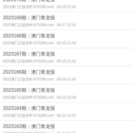
2023澳门正版资料 670288.com
06-18 21:42
2023169期：澳门青龙报
2023澳门正版资料 670288.com
06-17 21:42
2023168期：澳门青龙报
2023澳门正版资料 670288.com
06-16 21:42
2023167期：澳门青龙报
2023澳门正版资料 670288.com
06-15 21:42
2023166期：澳门青龙报
2023澳门正版资料 670288.com
06-14 21:42
2023165期：澳门青龙报
2023澳门正版资料 670288.com
06-13 21:44
2023164期：澳门青龙报
2023澳门正版资料 670288.com
06-12 21:47
2023163期：澳门青龙报