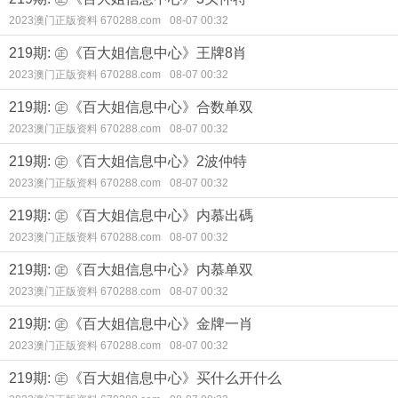
2023澳门正版资料 670288.com
08-07 00:32
219期: ㊣《百大姐信息中心》王牌8肖
2023澳门正版资料 670288.com
08-07 00:32
219期: ㊣《百大姐信息中心》合数单双
2023澳门正版资料 670288.com
08-07 00:32
219期: ㊣《百大姐信息中心》2波仲特
2023澳门正版资料 670288.com
08-07 00:32
219期: ㊣《百大姐信息中心》内慕出碼
2023澳门正版资料 670288.com
08-07 00:32
219期: ㊣《百大姐信息中心》内慕单双
2023澳门正版资料 670288.com
08-07 00:32
219期: ㊣《百大姐信息中心》金牌一肖
2023澳门正版资料 670288.com
08-07 00:32
219期: ㊣《百大姐信息中心》买什么开什么